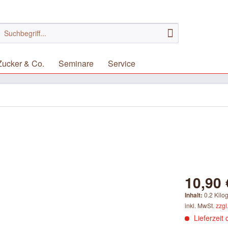
Zucker & Co.
Seminare
Service
10,90 
Inhalt:
0.2 Kilo
inkl. MwSt.
zzgl
Lieferzeit 