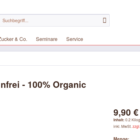
Zucker & Co.
Seminare
Service
nfrei - 100% Organic
9,90 €
Inhalt:
0.2 Kilo
inkl. MwSt.
zzgl
Menge: