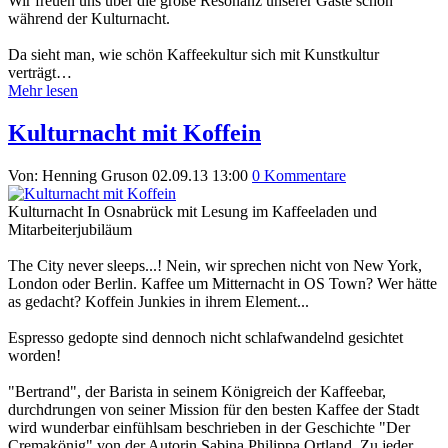
Wir freuen uns über die große Resonanz unserer Gäste schon
während der Kulturnacht.
Da sieht man, wie schön Kaffeekultur sich mit Kunstkultur
verträgt…
Mehr lesen
Kulturnacht mit Koffein
Von: Henning Gruson
02.09.13 13:00
0 Kommentare
Kulturnacht In Osnabrück mit Lesung im Kaffeeladen und
Mitarbeiterjubiläum
The City never sleeps...! Nein, wir sprechen nicht von New York,
London oder Berlin. Kaffee um Mitternacht in OS Town? Wer hätte
as gedacht? Koffein Junkies in ihrem Element...
Espresso gedopte sind dennoch nicht schlafwandelnd gesichtet
worden!
"Bertrand", der Barista in seinem Königreich der Kaffeebar,
durchdrungen von seiner Mission für den besten Kaffee der Stadt
wird wunderbar einfühlsam beschrieben in der Geschichte "Der
Cremakönig" von der Autorin Sabina Philippa Ortland. Zu jeder