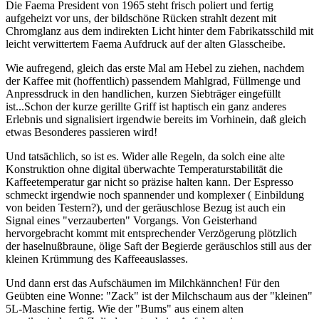
Die Faema President von 1965 steht frisch poliert und fertig
aufgeheizt vor uns, der bildschöne Rücken strahlt dezent mit
Chromglanz aus dem indirekten Licht hinter dem Fabrikatsschild mit
leicht verwittertem Faema Aufdruck auf der alten Glasscheibe.
Wie aufregend, gleich das erste Mal am Hebel zu ziehen, nachdem
der Kaffee mit (hoffentlich) passendem Mahlgrad, Füllmenge und
Anpressdruck in den handlichen, kurzen Siebträger eingefüllt
ist...Schon der kurze gerillte Griff ist haptisch ein ganz anderes
Erlebnis und signalisiert irgendwie bereits im Vorhinein, daß gleich
etwas Besonderes passieren wird!
Und tatsächlich, so ist es. Wider alle Regeln, da solch eine alte
Konstruktion ohne digital überwachte Temperaturstabilität die
Kaffeetemperatur gar nicht so präzise halten kann. Der Espresso
schmeckt irgendwie noch spannender und komplexer ( Einbildung
von beiden Testern?), und der geräuschlose Bezug ist auch ein
Signal eines "verzauberten" Vorgangs. Von Geisterhand
hervorgebracht kommt mit entsprechender Verzögerung plötzlich
der haselnußbraune, ölige Saft der Begierde geräuschlos still aus der
kleinen Krümmung des Kaffeeauslasses.
Und dann erst das Aufschäumen im Milchkännchen! Für den
Geübten eine Wonne: "Zack" ist der Milchschaum aus der "kleinen"
5L-Maschine fertig. Wie der "Bums" aus einem alten