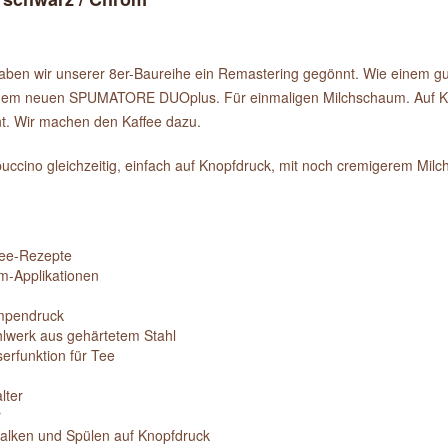
n haben wir unserer 8er-Baureihe ein Remastering gegönnt. Wie einem g
mit dem neuen SPUMATORE DUOplus. Für einmaligen Milchschaum. Auf K
nt. Wir machen den Kaffee dazu.
no gleichzeitig, einfach auf Knopfdruck, mit noch cremigerem Mil
ffee-Rezepte
m-Applikationen
umpendruck
hlwerk aus gehärtetem Stahl
erfunktion für Tee
lter
r
alken und Spülen auf Knopfdruck