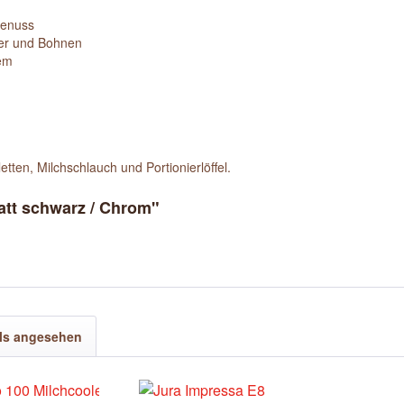
Genuss
er und Bohnen
tem
tten, Milchschlauch und Portionierlöffel.
att schwarz / Chrom"
ls angesehen