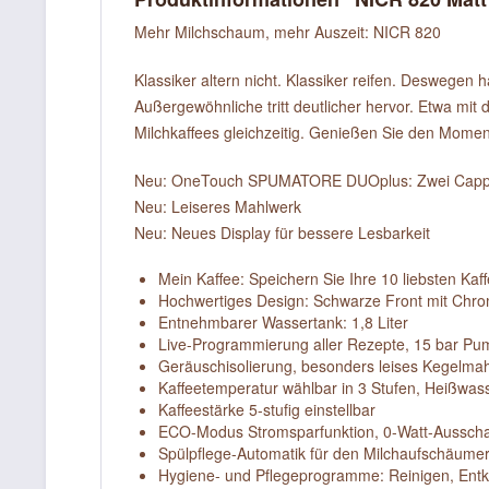
Mehr Milchschaum, mehr Auszeit: NICR 820
Klassiker altern nicht. Klassiker reifen. Deswege
Außergewöhnliche tritt deutlicher hervor. Etwa 
Milchkaffees gleichzeitig. Genießen Sie den Mome
Neu: OneTouch SPUMATORE DUOplus: Zwei Cappucci
Neu: Leiseres Mahlwerk
Neu: Neues Display für bessere Lesbarkeit
Mein Kaffee: Speichern Sie Ihre 10 liebsten Ka
Hochwertiges Design: Schwarze Front mit Chro
Entnehmbarer Wassertank: 1,8 Liter
Live-Programmierung aller Rezepte, 15 bar P
Geräuschisolierung, besonders leises Kegelma
Kaffeetemperatur wählbar in 3 Stufen, Heißwass
Kaffeestärke 5-stufig einstellbar
ECO-Modus Stromsparfunktion, 0-Watt-Ausscha
Spülpflege-Automatik für den Milchaufschäume
Hygiene- und Pflegeprogramme: Reinigen, Entk