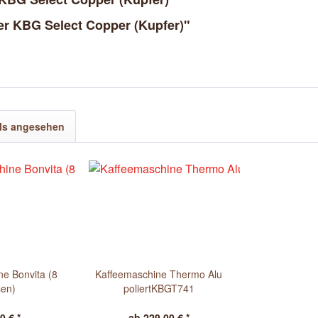
r KBG Select Copper (Kupfer)"
ls angesehen
e Bonvita (8
Kaffeemaschine Thermo Alu
sen)
poliertKBGT741
0 € *
ab 229,00 € *