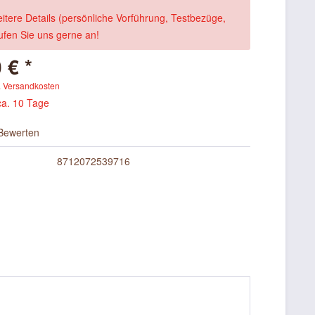
itere Details (persönliche Vorführung, Testbezüge,
rufen Sie uns gerne an!
 € *
. Versandkosten
ca. 10 Tage
Bewerten
8712072539716