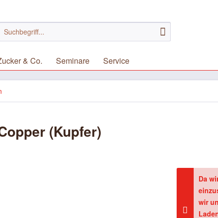
Zucker & Co.
Seminare
Service
n
Copper (Kupfer)
Da wi
einzu
wir u
Laden