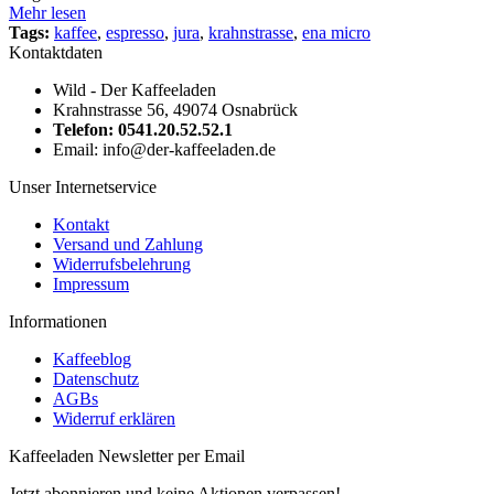
Mehr lesen
Tags:
kaffee
,
espresso
,
jura
,
krahnstrasse
,
ena micro
Kontaktdaten
Wild - Der Kaffeeladen
Krahnstrasse 56, 49074 Osnabrück
Telefon: 0541.20.52.52.1
Email: info@der-kaffeeladen.de
Unser Internetservice
Kontakt
Versand und Zahlung
Widerrufsbelehrung
Impressum
Informationen
Kaffeeblog
Datenschutz
AGBs
Widerruf erklären
Kaffeeladen Newsletter per Email
Jetzt abonnieren und keine Aktionen verpassen!