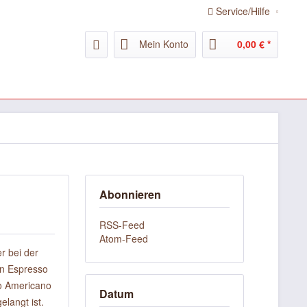
Service/Hilfe
Mein Konto
0,00 € *
Abonnieren
RSS-Feed
Atom-Feed
r bei der
en Espresso
so Americano
Datum
elangt ist.