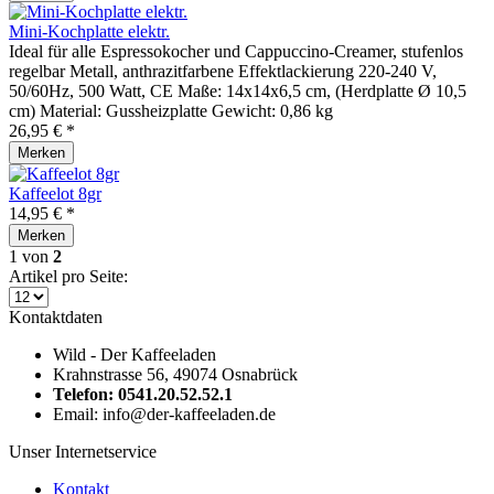
Mini-Kochplatte elektr.
Ideal für alle Espressokocher und Cappuccino-Creamer, stufenlos
regelbar Metall, anthrazitfarbene Effektlackierung 220-240 V,
50/60Hz, 500 Watt, CE Maße: 14x14x6,5 cm, (Herdplatte Ø 10,5
cm) Material: Gussheizplatte Gewicht: 0,86 kg
26,95 € *
Merken
Kaffeelot 8gr
14,95 € *
Merken
1
von
2
Artikel pro Seite:
Kontaktdaten
Wild - Der Kaffeeladen
Krahnstrasse 56, 49074 Osnabrück
Telefon: 0541.20.52.52.1
Email: info@der-kaffeeladen.de
Unser Internetservice
Kontakt