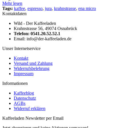
Mehr lesen
Tags:
kaffee
,
espresso
,
jura
,
krahnstrasse
,
ena micro
Kontaktdaten
Wild - Der Kaffeeladen
Krahnstrasse 56, 49074 Osnabrück
Telefon: 0541.20.52.52.1
Email: info@der-kaffeeladen.de
Unser Internetservice
Kontakt
Versand und Zahlung
Widerrufsbelehrung
Impressum
Informationen
Kaffeeblog
Datenschutz
AGBs
Widerruf erklären
Kaffeeladen Newsletter per Email
Jetzt abonnieren und keine Aktionen verpassen!