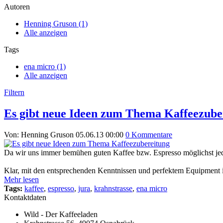
Autoren
Henning Gruson (1)
Alle anzeigen
Tags
ena micro (1)
Alle anzeigen
Filtern
Es gibt neue Ideen zum Thema Kaffeezube
Von: Henning Gruson
05.06.13 00:00
0 Kommentare
Da wir uns immer bemühen guten Kaffee bzw. Espresso möglichst jed
Klar, mit den entsprechenden Kenntnissen und perfektem Equipment is
Mehr lesen
Tags:
kaffee
,
espresso
,
jura
,
krahnstrasse
,
ena micro
Kontaktdaten
Wild - Der Kaffeeladen