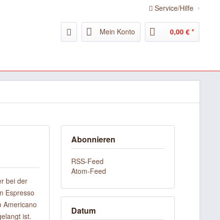
Service/Hilfe
Mein Konto
0,00 € *
Abonnieren
RSS-Feed
Atom-Feed
r bei der
en Espresso
so Americano
Datum
elangt ist.